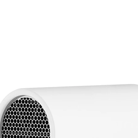
Auf Lager:
3
Haartrockner
Xiaomi
Haartroc
Kompakter, leistungss
Ergebnisse und einf