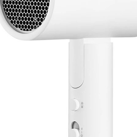
Produkt bewerten
Typ:
Trockner
Diffusor:
Nein
Klappbarer Griff:
Ja
Spannungsanpassung:
Nein
Detailfarbe:
Weiss
Ionentechnologie:
Ja
Hersteller:
Xiaomi
Hersteller-Artikel-Nr.:
BHR7475E
Unsere-Artikel-Nr.:
AEUK53V9Y
EAN:
6941812736722