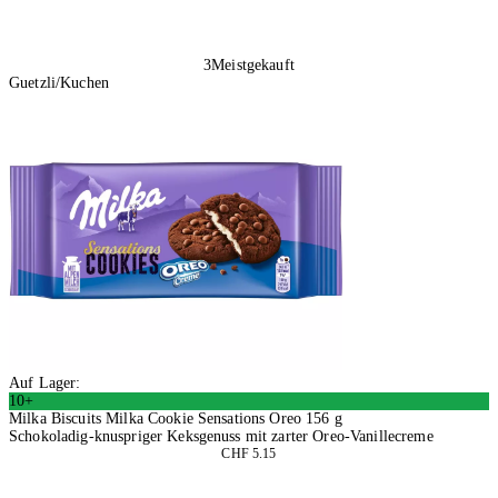
3
Meistgekauft
Guetzli/Kuchen
Auf Lager:
10+
Milka Biscuits Milka Cookie Sensations Oreo 156 g
Schokoladig-knuspriger Keksgenuss mit zarter Oreo-Vanillecreme
CHF 5.15
4 Stück
In den Warenkorb