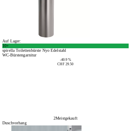
Auf Lager:
10+
spirella Toilettenbürste Nyo Edelstahl
WC-Bürstengarnitur
-40.9 %
CHF 29.50
In den Warenkorb
2
Meistgekauft
Duschvorhang