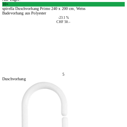
10+
spirella Duschvorhang Primo 240 x 200 cm, Weiss
Badevorhang aus Polyester
-23.1 %
CHF 50.–
In den Warenkorb
5
Duschvorhang