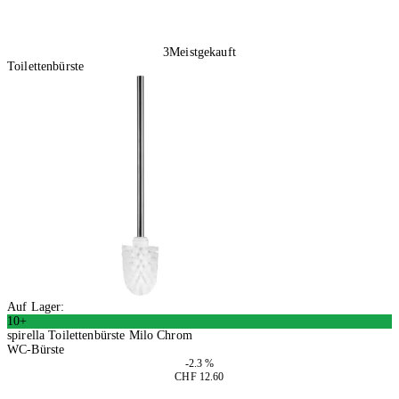
3
Meistgekauft
Toilettenbürste
Auf Lager:
10+
spirella Toilettenbürste Milo Chrom
WC-Bürste
-2.3 %
CHF 12.60
2 Stück
In den Warenkorb