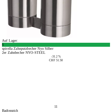
Auf Lager:
6
spirella Zahnputzbecher Nyo Silber
2er Zahnbecher NYO-STEEL
-31.2 %
CHF 51.50
In den Warenkorb
11
Badteppich