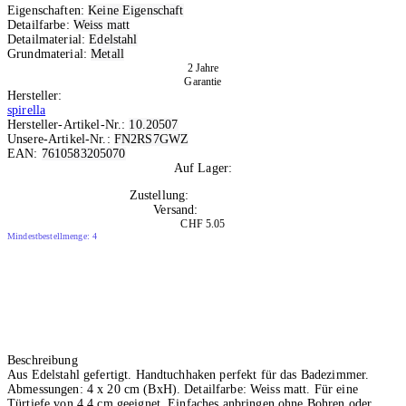
Eigenschaften:
Keine Eigenschaft
Detailfarbe:
Weiss matt
Detailmaterial:
Edelstahl
Grundmaterial:
Metall
2 Jahre
Garantie
Hersteller:
spirella
Hersteller-Artikel-Nr.:
10.20507
Unsere-Artikel-Nr.:
FN2RS7GWZ
EAN:
7610583205070
Auf Lager:
10
Zustellung:
Mo, 10.08.2026
Versand:
Kostenlos
CHF 5.05
Mindestbestellmenge: 4
Beschreibung
Aus Edelstahl gefertigt. Handtuchhaken perfekt für das Badezimmer.
Abmessungen: 4 x 20 cm (BxH). Detailfarbe: Weiss matt. Für eine
Türtiefe von 4.4 cm geeignet. Einfaches anbringen ohne Bohren oder