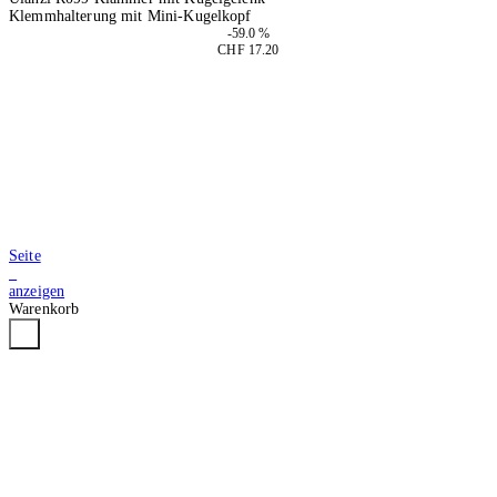
Klemmhalterung mit Mini-Kugelkopf
-59.0 %
CHF 17.20
2 Stück
In den Warenkorb
Seite
3
anzeigen
Warenkorb