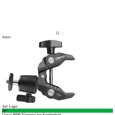
12
Stativ
Auf Lager:
10+
Ulanzi R099 Klammer mit Kugelgelenk