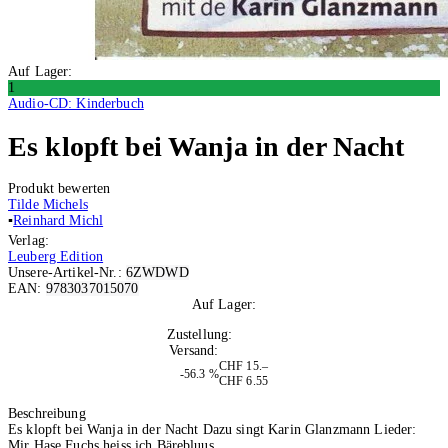
Auf Lager:
1
Audio-CD: Kinderbuch
Es klopft bei Wanja in der Nacht
Produkt bewerten
Tilde Michels
▪
Reinhard Michl
Verlag:
Leuberg Edition
Unsere-Artikel-Nr.:
6ZWDWD
EAN:
9783037015070
Auf Lager:
1
Zustellung:
Morgen
Versand:
Kostenlos
CHF 15.–
-56.3 %
CHF 6.55
In den Warenkorb
Beschreibung
Es klopft bei Wanja in der Nacht Dazu singt Karin Glanzmann Lieder:
Mir Hase Fuchs heiss ich Bärebluus