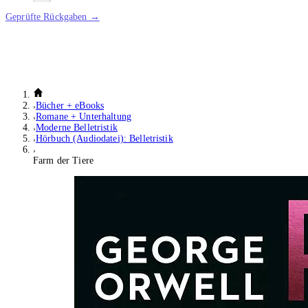
Geprüfte Rückgaben →
Bücher + eBooks
Romane + Unterhaltung
Moderne Belletristik
Hörbuch (Audiodatei): Belletristik
Farm der Tiere