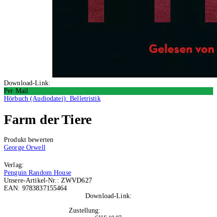
Download-Link:
Per Mail
Hörbuch (Audiodatei): Belletristik
Farm der Tiere
Produkt bewerten
George Orwell
Verlag:
Penguin Random House
Unsere-Artikel-Nr.:
ZWVD627
EAN:
9783837155464
Download-Link:
Per Mail
Zustellung:
Nach Bestellung