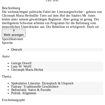
CHF 19.87
In den Warenkorb
Beschreibung
Die wirkmächtigste politische Fabel der Literaturgeschichte - gelesen von
Christoph Maria HerbstDie Tiere auf dem Hof des Säufers Mr. Jones
leiden unter seinem gewalttätigen Regiment. Aber genug ist genug. Die
intelligenten Schweine arbeiten ein Programm für die Befreiung vom
menschlichen Unterdrücker aus. Die Rebellion ist erfolgreich. Doch selbst
die, die sich aus der Unterdrückung befreien, können zu Unterdrückern
werden - und bald schon leiden die Tiere unter der Diktatur der
Mehr anzeigen
Schweine. Orwells Klassiker in zeitgemäßer Neuübersetzung mit einem
Spezifikationen
Vorwort geschrieben und gelesen von Ilija Trojanow. Ungekürzte Lesung
Sprache
mit Christoph Maria Herbst3h 48min
Deutsch
Autor
George Orwell
Lutz-W. Wolff
Christoph Maria Herbst
Thema
Spekulative Literatur: Dystopisch & Utopisch
Fantasy: Traditionelle Geschichten
Belletristik: Satire & Parodie
Politik: Allgemein
Erscheinungsjahr