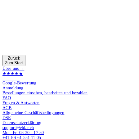
Zurück
Zum Start
Über uns →
★★★★★
4.9 von 5
Google-Bewertung
Anmeldung
Bestellungen einsehen, bearbeiten und bezahlen
FAQ
Fragen & Antworten
AGB
Allgemeine Geschäftsbedingungen
DSE
Datenschutzerklärung
support@eldar.ch
Mo - Fr: 08:30 - 17:30
+41 (0) 61 551 11 05