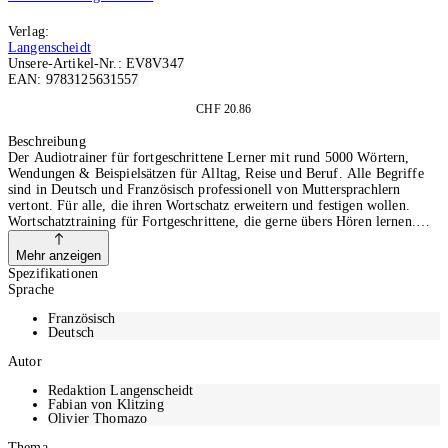
Verlag:
Langenscheidt
Unsere-Artikel-Nr.:
EV8V347
EAN:
9783125631557
Auf Anfrage
CHF 20.86
Anfragen
Beschreibung
Der Audiotrainer für fortgeschrittene Lerner mit rund 5000 Wörtern,
Wendungen & Beispielsätzen für Alltag, Reise und Beruf. Alle Begriffe
sind in Deutsch und Französisch professionell von Muttersprachlern
vertont. Für alle, die ihren Wortschatz erweitern und festigen wollen.
Wortschatztraining für Fortgeschrittene, die gerne übers Hören lernen.
Lehrwerksunabhängig für Selbstlerner, Schüler, Studenten und
Kursteilnehmer. Niveaustufe B1 bis B2 des Europäischen
Mehr anzeigen
Referenzrahmens. Rund 5000 Wörter, Wendungen und Beispielsätze mit
Spezifikationen
Pausen zum Nachsprechen. Jedes Wort mit typischen Beispielsätzen in
Sprache
beiden Sprachen. 1 MP3-CD mit über 6 Stunden Laufzeit & 16-seitiges
Booklet mit Verzeichnis der Audio-Tracks und Lerntipps.
Französisch
Deutsch
Autor
Redaktion Langenscheidt
Fabian von Klitzing
Olivier Thomazo
Thema