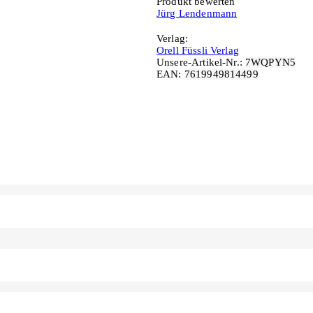
Produkt bewerten
Jürg Lendenmann
Verlag:
Orell Füssli Verlag
Unsere-Artikel-Nr.:
7WQPYN5
EAN:
7619949814499
In den Warenkorb