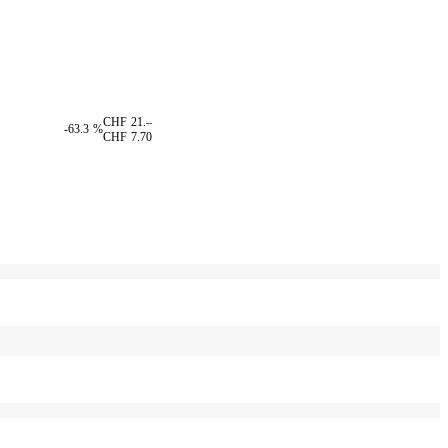
CHF 21.–
-63.3 %
CHF 7.70