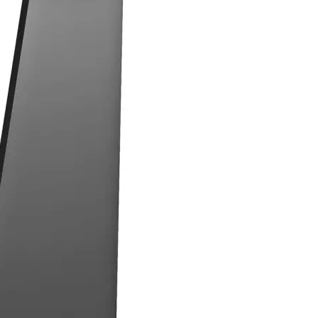
Produkt bewerten
Detailfarbe:
Schwarz
Zubehörtyp Kopfhörer:
Kopfhörerh
Hersteller:
Multibrackets
Hersteller-Artikel-Nr.:
1893
Unsere-Artikel-Nr.:
LW2C7AZHS
EAN:
7350073731893