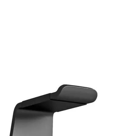
Auf Lager:
6
Kopfhörer: Zubehör
Multibrackets
Ko
Schwarz
Aluminium Kopfhörerh