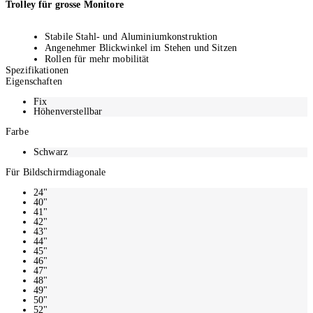
Trolley für grosse Monitore
Stabile Stahl- und Aluminiumkonstruktion
Angenehmer Blickwinkel im Stehen und Sitzen
Rollen für mehr mobilität
Spezifikationen
Maximale Tragkraft: 50 kg
Eigenschaften
VESA Norm: 700x400 mm/75x75 mm
Fix
Höhenverstellbar
Farbe
Schwarz
Für Bildschirmdiagonale
24"
40"
41"
42"
43"
44"
45"
46"
47"
48"
49"
50"
52"