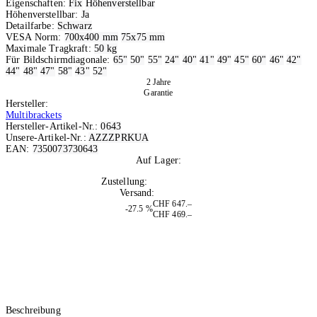
Eigenschaften:
Fix
Höhenverstellbar
Höhenverstellbar:
Ja
Detailfarbe:
Schwarz
VESA Norm:
700x400 mm
75x75 mm
Maximale Tragkraft:
50 kg
Für Bildschirmdiagonale:
65"
50"
55"
24"
40"
41"
49"
45"
60"
46"
42"
44"
48"
47"
58"
43"
52"
2 Jahre
Garantie
Hersteller:
Multibrackets
Hersteller-Artikel-Nr.:
0643
Unsere-Artikel-Nr.:
AZZZPRKUA
EAN:
7350073730643
Auf Lager:
2
Zustellung:
Mo, 10.08.2026
Versand:
Kostenlos
CHF 647.–
-27.5 %
CHF 469.–
Beschreibung