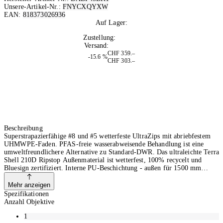
Unsere-Artikel-Nr.:
FNYCXQYXW
EAN:
818373026936
Auf Lager:
1
Zustellung:
Morgen
Versand:
Kostenlos
CHF 359.–
-15.6 %
CHF 303.–
Beschreibung
Superstrapazierfähige #8 und #5 wetterfeste UltraZips mit abriebfestem
UHMWPE-Faden. PFAS-freie wasserabweisende Behandlung ist eine
umweltfreundlichere Alternative zu Standard-DWR. Das ultraleichte Terra
Shell 210D Ripstop Außenmaterial ist wetterfest, 100% recycelt und
Bluesign zertifiziert. Interne PU-Beschichtung - außen für 1500 mm
hydrostatisch ausgelegt. Taschen aus gemischtem Nylon und UHMWPE-
Stretch-Mesh. Alle Schnüre sind aus ultrahochfestem UHMWPE für lange
Mehr anzeigen
Haltbarkeit.
Spezifikationen
Anzahl Objektive
1