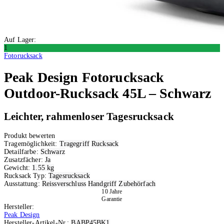
Auf Lager:
1
Fotorucksack
Peak Design
Fotorucksack
Outdoor-Rucksack 45L – Schwarz
Leichter, rahmenloser Tagesrucksack
Produkt bewerten
Tragemöglichkeit:
Tragegriff
Rucksack
Detailfarbe:
Schwarz
Zusatzfächer:
Ja
Gewicht:
1.55 kg
Rucksack Typ:
Tagesrucksack
Ausstattung:
Reissverschluss
Handgriff
Zubehörfach
10 Jahre
Garantie
Hersteller:
Peak Design
Hersteller-Artikel-Nr.:
BABP45BK1