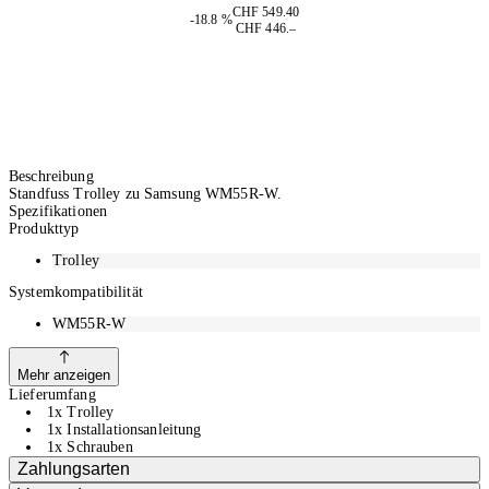
CHF 549.40
-18.8 %
CHF 446.–
Beschreibung
Standfuss Trolley zu Samsung WM55R-W.
Spezifikationen
Produkttyp
Trolley
Systemkompatibilität
WM55R-W
Mehr anzeigen
Lieferumfang
1x Trolley
1x Installationsanleitung
1x Schrauben
Zahlungsarten