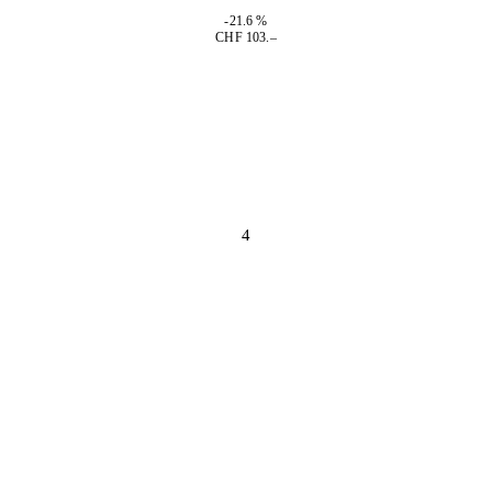
-21.6 %
CHF 103.–
4