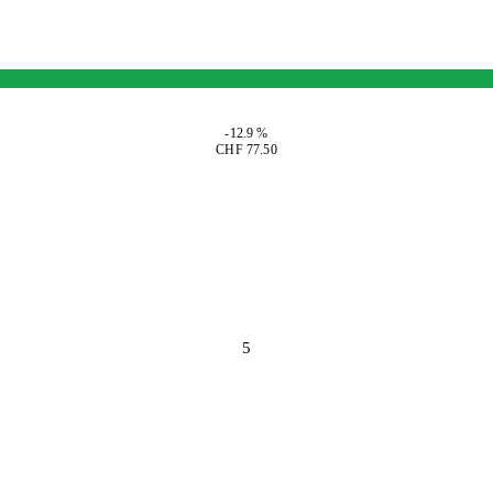
-12.9 %
CHF 77.50
5