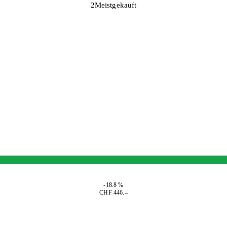
2
Meistgekauft
-18.8 %
CHF 446.–