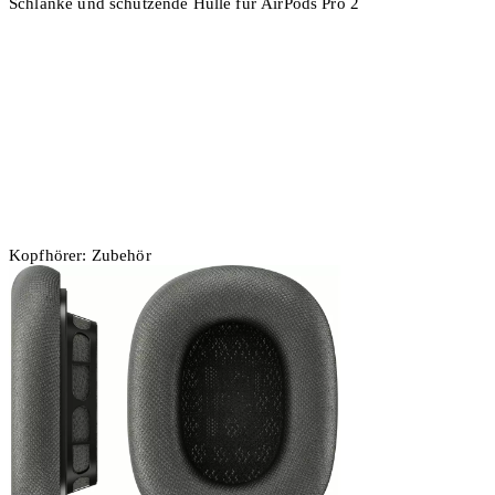
Schlanke und schützende Hülle für AirPods Pro 2
2 Stück
In den Warenkorb
Kopfhörer: Zubehör