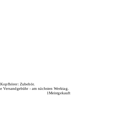
h Kopfhörer: Zubehör.
hne Versandgebühr - am nächsten Werktag.
1
Meistgekauft