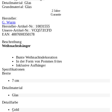
Detailmaterial:
Glas
Grundmaterial:
Glas
2 Jahre
Garantie
Hersteller:
G. Wurm
Hersteller-Artikel-Nr.:
10031555
Unsere-Artikel-Nr.:
VCQ57ZCFD
EAN:
4007698350178
Ausverkauft
Beschreibung
Weihnachtshänger
Bunte Weihnachtsdekoration
In der Form von Pommes frites
Inklusive Aufhänger
Spezifikationen
Aus gefertigt
Breite
Farbe: Detailfarbe: Gold/Rot/Weiss
Abmessungen: 7 x 10 x 4 cm (BxHxT)
7
cm
Detailmaterial
Glas
Detailfarbe
Gold