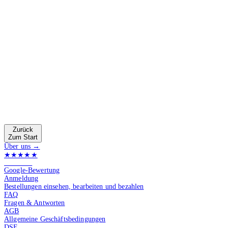
Zurück
Zum Start
Über uns →
★★★★★
4.9 von 5
Google-Bewertung
Anmeldung
Bestellungen einsehen, bearbeiten und bezahlen
FAQ
Fragen & Antworten
AGB
Allgemeine Geschäftsbedingungen
DSE