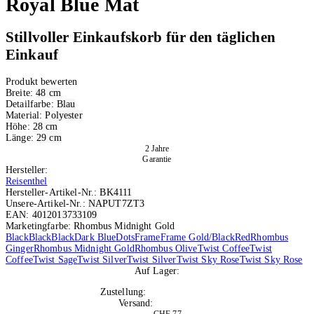
Royal Blue Mat
Stillvoller Einkaufskorb für den täglichen
Einkauf
Produkt bewerten
Breite:
48 cm
Detailfarbe:
Blau
Material:
Polyester
Höhe:
28 cm
Länge:
29 cm
2 Jahre
Garantie
Hersteller:
Reisenthel
Hersteller-Artikel-Nr.:
BK4111
Unsere-Artikel-Nr.:
NAPUT7ZT3
EAN:
4012013733109
Marketingfarbe: Rhombus Midnight Gold
Black
Black
Black
Dark Blue
Dots
Frame
Frame Gold/Black
Red
Rhombus
Ginger
Rhombus Midnight Gold
Rhombus Olive
Twist Coffee
Twist
Coffee
Twist Sage
Twist Silver
Twist Silver
Twist Sky Rose
Twist Sky Rose
Auf Lager:
10+
Zustellung:
Mo, 10.08.2026
Versand:
Kostenlos
CHF 77.–