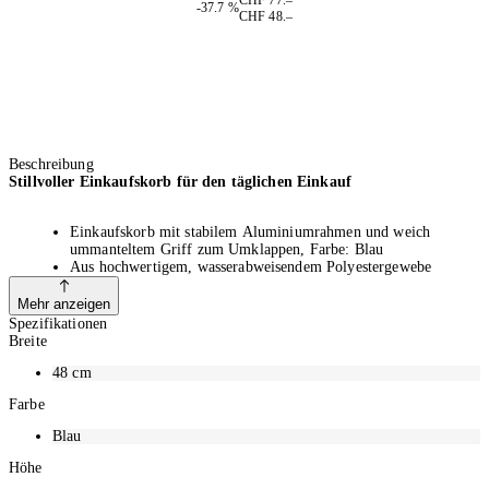
-37.7 %
CHF 48.–
Beschreibung
Stillvoller Einkaufskorb für den täglichen Einkauf
Einkaufskorb mit stabilem Aluminiumrahmen und weich
ummanteltem Griff zum Umklappen, Farbe: Blau
Aus hochwertigem, wasserabweisendem Polyestergewebe
Kann bei Bedarf flach zusammengelegt werden
Verfügt über 1 Innentasche mit Reissverschluss
Mehr anzeigen
Volumen: 22 l
Spezifikationen
Grösse: 48 x 29 x 28 cm
Breite
48
cm
Amfori BSCI
Farbe
Blau
Die amfori Business Social Compliance Initiative [amfori BSCI,
gegründet 2003 als Business Social Compliance Initiative (BSCI)] ist ein
Höhe
Programm des wirtschaftsnahen Verbandes amfori zur Verbesserung der