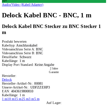
10+
Audio/Video (Kabel/Adapter)
Delock
Kabel BNC - BNC, 1 m
Delock Kabel BNC Stecker zu BNC Stecker 1
m
Produkt bewerten
Kabeltyp:
Anschlusskabel
Videoanschluss Seite A:
BNC
Videoanschluss Seite B:
BNC
Detailfarbe:
Schwarz
Kabellänge:
1 m
Display Port Standard:
Keine Angabe
2 Jahre
Garantie
Hersteller:
Delock
Hersteller-Artikel-Nr.:
80081
Unsere-Artikel-Nr.:
UDFZZEHP3
EAN:
4043619800810
Kabellänge: 1 m
1 m
10 m
15 m
25 m
3 m
5 m
Auf Lager:
10+