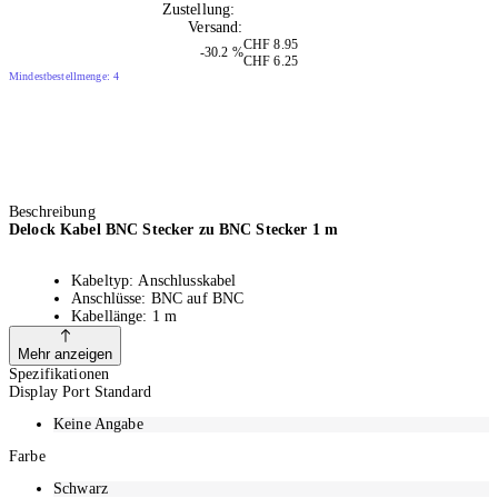
Zustellung:
Di, 11.08.2026
Versand:
Kostenlos
CHF 8.95
-30.2 %
CHF 6.25
Mindestbestellmenge: 4
Beschreibung
Delock Kabel BNC Stecker zu BNC Stecker 1 m
Kabeltyp: Anschlusskabel
Anschlüsse: BNC auf BNC
Kabellänge: 1 m
Kabeldämpfung: 0.25 dB @ 1 GHz pro Meter
Kabeldurchmesser: ca. 6.1 mm
Mehr anzeigen
Spezifikationen
Display Port Standard
Dieses Kabel von Delock dient der Verbindung von Geräten der
Keine Angabe
Messtechnik, sowie Videoübertragungssystemen.
Farbe
Fester Halt
Schwarz