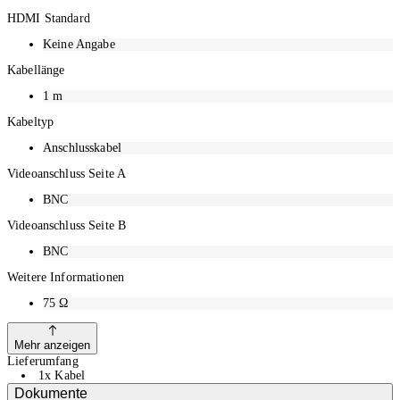
Dank des Bajonettverschlusses hält es auch stärkerer Zugspannung stand
HDMI Standard
und reduziert Störanfälligkeiten, was beispielsweise in der
Veranstaltungstechnik von besonderer Relevanz ist.
Keine Angabe
Kabellänge
1
m
Kabeltyp
Anschlusskabel
Videoanschluss Seite A
BNC
Videoanschluss Seite B
BNC
Weitere Informationen
75 Ω
Mehr anzeigen
Lieferumfang
1x Kabel
Dokumente