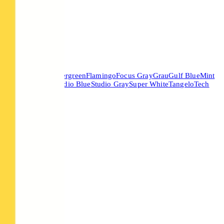
2 Jahre
Garantie
ocoa
Deep Yellow
Evergreen
Flamingo
Focus Gray
Grau
Gulf Blue
Mint
Green
Stone Gray
Studio Blue
Studio Gray
Super White
Tangelo
Tech