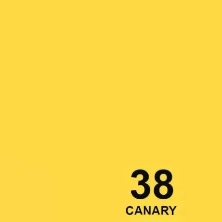
Produkt bewerten
Hersteller:
Savage
Hersteller-Artikel-Nr.:
38-12#S
Unsere-Artikel-Nr.:
D83VYTTPZ
EAN:
731409538121
Marketingfarbe: Canary
Beige
Black
Bone
Canary
Chestnut
C
Green
Olive Green
Pecan
Rustic
Sea 
Green
White