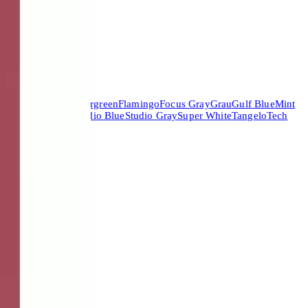
2 Jahre
Garantie
ocoa
Deep Yellow
Evergreen
Flamingo
Focus Gray
Grau
Gulf Blue
Mint
Green
Stone Gray
Studio Blue
Studio Gray
Super White
Tangelo
Tech