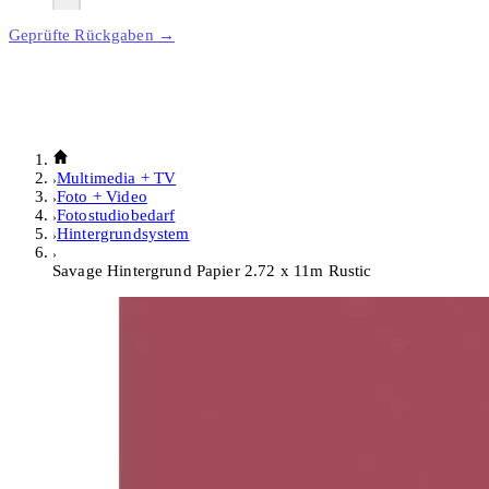
Geprüfte Rückgaben →
Multimedia + TV
Foto + Video
Fotostudiobedarf
Hintergrundsystem
Savage Hintergrund Papier 2.72 x 11m Rustic