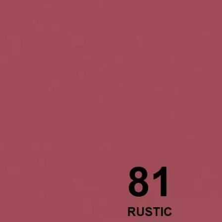
Produkt bewerten
Hersteller:
Savage
Hersteller-Artikel-Nr.:
81-12#S
Unsere-Artikel-Nr.:
UB4WFK34X
EAN:
731409005845
Marketingfarbe: Rustic
Beige
Black
Bone
Canary
Chestnut
C
Green
Olive Green
Pecan
Rustic
Sea 
Green
White