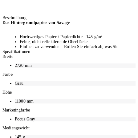
Beschreibung
Das Hintergrundpapier von Savage
Hochwertiges Papier / Papierdichte : 145 g/m²
Feine, nicht reflektierende Oberfläche
Einfach zu verwenden – Rollen Sie einfach ab, was Sie
Spezifikationen
brauchen
Breite
100% recycelbar
Hergestellt aus säurefreiem Material
2720
mm
Farbe
Grau
Höhe
11000
mm
Marketingfarbe
Focus Gray
Mediengewicht
145
g