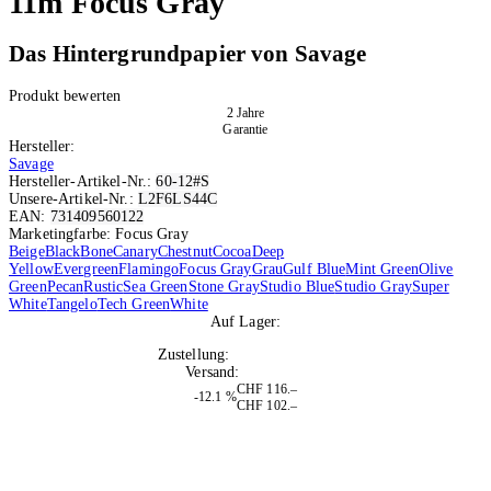
11m Focus Gray
Das Hintergrundpapier von Savage
Produkt bewerten
2 Jahre
Garantie
Hersteller:
Savage
Hersteller-Artikel-Nr.:
60-12#S
Unsere-Artikel-Nr.:
L2F6LS44C
EAN:
731409560122
Marketingfarbe: Focus Gray
Beige
Black
Bone
Canary
Chestnut
Cocoa
Deep
Yellow
Evergreen
Flamingo
Focus Gray
Grau
Gulf Blue
Mint Green
Olive
Green
Pecan
Rustic
Sea Green
Stone Gray
Studio Blue
Studio Gray
Super
White
Tangelo
Tech Green
White
Auf Lager:
5
Zustellung:
Do, 13.08.2026
Versand:
Kostenlos
CHF 116.–
-12.1 %
CHF 102.–