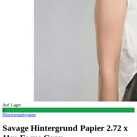
Auf Lager:
5
Hintergrundsystem
Savage
Hintergrund Papier 2.72 x