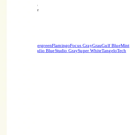
2 Jahre
Garantie
ocoa
Deep Yellow
Evergreen
Flamingo
Focus Gray
Grau
Gulf Blue
Mint
Green
Stone Gray
Studio Blue
Studio Gray
Super White
Tangelo
Tech