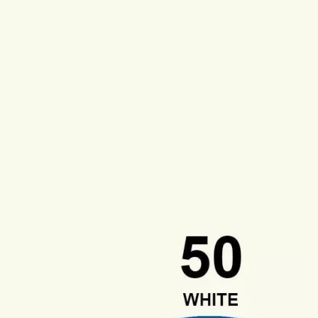
Produkt bewerten
Hersteller:
Savage
Hersteller-Artikel-Nr.:
50-12#S
Unsere-Artikel-Nr.:
BNWXSBSLD
EAN:
731409550123
Marketingfarbe: White
Beige
Black
Bone
Canary
Chestnut
C
Green
Olive Green
Pecan
Rustic
Sea 
Green
White